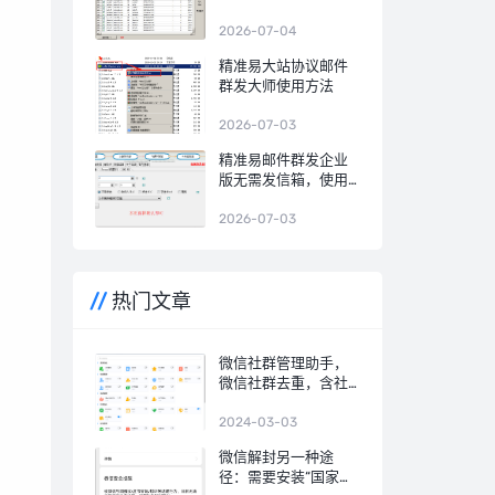
2026-07-04
精准易大站协议邮件
群发大师使用方法
2026-07-03
精准易邮件群发企业
版无需发信箱，使用
SMTP邮件群发7步图
文教程
2026-07-03
热门文章
微信社群管理助手，
微信社群去重，含社
群引流、社群运营、
社群裂变、积分营
2024-03-03
销、群发转发、自动
微信解封另一种途
回复、清理僵尸粉等
径：需要安装“国家网
等智能功能