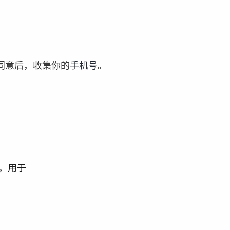
同意后，收集你的
手机号
。
，用于