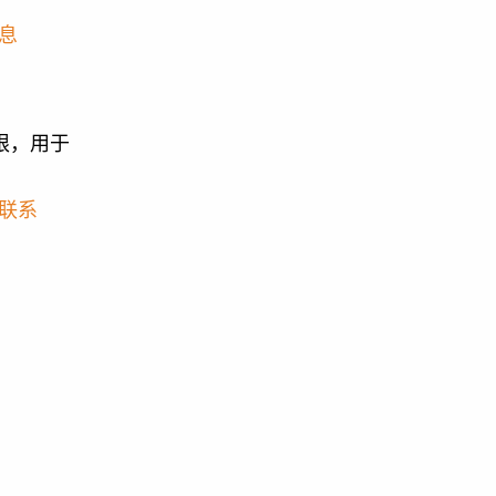
息
限，用于
联系