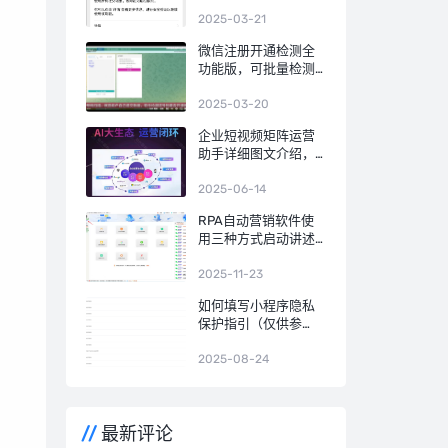
络身份认证”APP！不
需要朋友发送验证信
2025-03-21
息！
微信注册开通检测全
功能版，可批量检测
手机号码是否开通微
信，国内号码筛选，
2025-03-20
港澳台号码筛选，国
企业短视频矩阵运营
外号码，微信号QQ号
助手详细图文介绍，
等多种号码格式
AI数字人，AI文案，
AI视频
2025-06-14
RPA自动营销软件使
用三种方式启动讲述
人功能说明
2025-11-23
如何填写小程序隐私
保护指引（仅供参
考）修改版
2025-08-24
最新评论