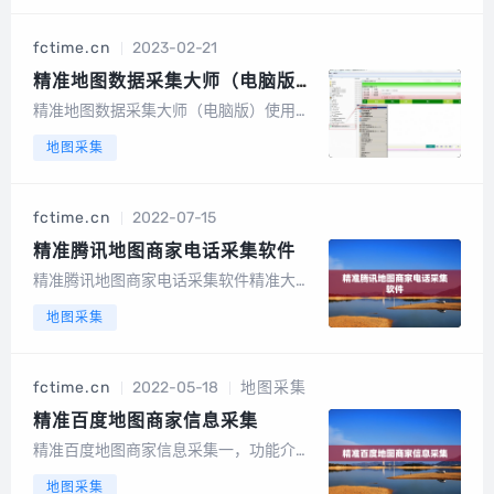
“打开地图采集”按钮，出现如下界面：3.
在上图的红框中输入搜索的关键词，点红
fctime.cn
2023-02-21
圈中的搜索按钮开始搜索，出现如下：
输...
精准地图数据采集大师（电脑版）
使用方法
精准地图数据采集大师（电脑版）使用方
法精准地图数据采集大师与其他市面上的
地图采集
相同功能的地图采集软件最大区别是，可
以七个地图同时（注意：是“七个同
时”！！！其他软件都只能采集完一个再采
fctime.cn
2022-07-15
集一个）采集！！！同时采集效率不只高
那么一点！...
精准腾讯地图商家电话采集软件
精准腾讯地图商家电话采集软件精准大数
据系统可以根据企业名称、行业搜索相关
地图采集
信息、公司名称、手机联系人、手机号
码、行业和企业地址进行匹配。准确的数
据和更快的收集速度对于想要获极新公司
fctime.cn
2022-05-18
地图采集
信息的用户来说，这是一个非常好的选
择。数据导出...
精准百度地图商家信息采集
精准百度地图商家信息采集一，功能介绍
1、实时采集，非历史数据，而是官网当前
地图采集