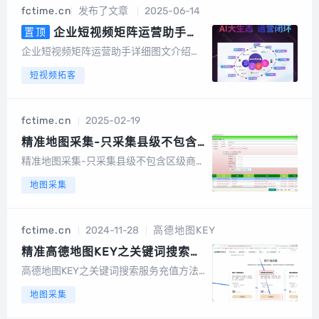
机号中有绑定或者开通微信的号码筛选出
fctime.cn
发布了文章
2025-06-14
来，高速筛选、精准无痕，有效降低运营
成本节...
企业短视频矩阵运营助手详
置顶
细图文介绍，AI数字人，AI文案，
企业短视频矩阵运营助手详细图文介绍算
AI视频
力消耗：以积分形式消耗系统成本折算成
短视频拓客
积分，1元100积分以数字人克隆为例短视
频矩阵整体功能截图手机版截图电脑端后
台截图数据大屏矩阵授权短视频矩阵，任
fctime.cn
2025-02-19
务管理图文矩阵管理UGC裂变码多模式视
频...
精准地图采集-只采集县级不包含
区级商家，或者采集指定某个县或
精准地图采集-只采集县级不包含区级商
者区的商家数据教程（采集到乡镇
家，或者采集指定某个县或者区的商家数
地图采集
商家数据）
据教程如果采集指定县或者区的商家数据
如果只采集指定城市县的商家数据...
fctime.cn
2024-11-28
高德地图KEY
精准高德地图KEY之关键词搜索服
务充值方法-高德地图付费KEY申
高德地图KEY之关键词搜索服务充值方法-
请教程
高德地图付费KEY申请教程nene/ne/ne1.
地图采集
进入这个页面 点击进入（把下面连接复制
到浏览器地址栏中打开也可以）。找到如