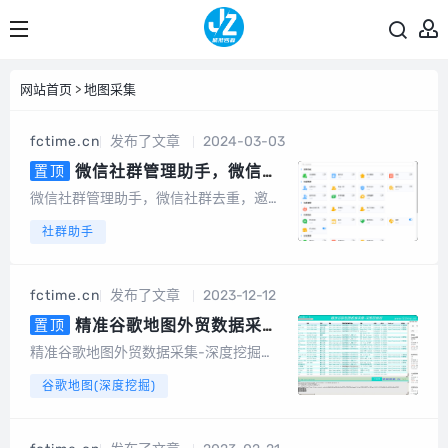
网站首页
>
地图采集
fctime.cn
发布了文章
2024-03-03
微信社群管理助手，微信社
置顶
群去重，含社群引流、社群运营、
微信社群管理助手，微信社群去重，邀请
社群裂变、积分营销、群发转发、
统计，社群管理机器人基于微信电脑客户
社群助手
自动回复、清理僵尸粉等等智能功
端开发的群管辅助软件，为团队及企业提
能
供智能营销及客户管理服务。会员说明1、
不限群，不限微信号，同一台设备无限多
fctime.cn
发布了文章
2023-12-12
开。2、另外，也有企微版必销客，企销
客可以...
精准谷歌地图外贸数据采集-
置顶
深度挖掘（电脑版）
精准谷歌地图外贸数据采集-深度挖掘
（电脑版）专为做外贸的朋友开发的一款
谷歌地图(深度挖掘)
基于谷歌地图数据采集的软件，可以采集
任意国家、任意地区的公司地址、电话号
码、邮件地址等数据。可以批量输入关键