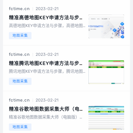
下图位置：https://lbs.amap.com/upgr...
fctime.cn
2023-02-21
精准高德地图KEY申请方法与步
骤，高德地图商户采集教程（web
高德地图KEY申请方法与步骤，高德地图
服务）
商户采集教程高德地图商家采集-高德地
地图采集
图KEY账号注册步骤https://lbs.amap.co
m/点击右上角的【注册】按要求填写账号
信息，认证方式可以选择个人认证，支付
fctime.cn
2023-02-21
宝扫码认证注册成功...
精准腾讯地图KEY申请方法与步
骤，腾讯地图采集教程
腾讯地图KEY申请方法与步骤，腾讯地图
采集教程腾讯地图AppKey流程操作说明h
地图采集
ttps://lbs.qq.com/ 单击【登录】，登录
腾讯账号（本文以微信登录为例），如果
首次登陆腾讯位置服务，则提示注册开发
fctime.cn
2023-02-21
者账号。设置Ke...
精准谷歌地图数据采集大师（电脑
版）使用方法
精准谷歌地图数据采集大师（电脑版）使
用方法精准谷歌地图数据采集大师使用帮
地图采集
助1.打开软件，如下：2.点击上图红框中