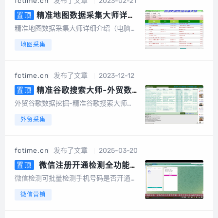
fctime.cn
发布了文章
2023-02-21
词采集、一键采集邮箱、一键导出、数据
去重等，更...
精准地图数据采集大师详细
置顶
介绍（电脑版，手机版）
精准地图数据采集大师详细介绍（电脑
版，手机版）精准地图数据采集大师简介
地图采集
精准地图数据采集大师安卓手机版是一款
专业采集百度地图、360地图、高德地
图、搜狗地图、腾讯地图、图吧...
fctime.cn
发布了文章
2023-12-12
精准谷歌搜索大师-外贸数据
置顶
挖掘营销（电脑版）
外贸谷歌数据挖掘-精准谷歌搜索大师
（电脑版）软件介绍谷歌搜索大师是一款
外贸采集
以google搜索引擎作为基础进行智能数据
挖掘的软件，采集的数据包括网站、标
题、描述、邮件地址、手机或电话号码、f
fctime.cn
发布了文章
2025-03-20
acebook、linkin、twitt...
微信注册开通检测全功能
置顶
版，可批量检测手机号码是否开通
微信检测可批量检测手机号码是否开通微
微信，国内号码筛选，港澳台号码
信，国内号码，港澳台号码，国外号码，
微信营销
筛选，国外号码，微信号QQ号等
微信号QQ号等多种号码格式用户批量上传
多种号码格式
手机号码，平台将快速、自动、批量将手