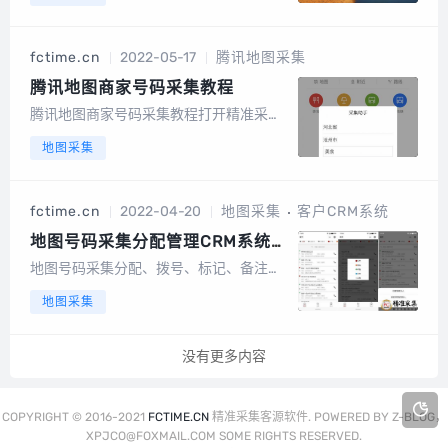
最新的POI数据。2、操作简单容易上手，
傻瓜式操作，三步到位（配置地市和行业
词；点击开始采集；导出数据）。不需手
fctime.cn
2022-05-17
腾讯地图采集
写行何规则。操作就这么简单。3、支持
全...
腾讯地图商家号码采集教程
腾讯地图商家号码采集教程打开精准采集
APP，点击【腾讯地图】，进入腾讯地图
地图采集
商家号码采集界面1、选择省，市，输入行
业关键词，点击【确定】2、采：开始采
集 停：停止采集 &nbs...
fctime.cn
2022-04-20
地图采集
客户CRM系统
地图号码采集分配管理CRM系统功
能介绍
地图号码采集分配、拨号、标记、备注、
管理CRM系统行业客户号码标注1、侧图
地图采集
标：快捷展示是否有过颜色标记、导出、
拨号、备注、废弃等操作，简单明了；
2、右侧拨号：快捷拨号、同时记录并增
没有更多内容
加活跃度；3、导出菜单：将联系方式快
捷保存到...
COPYRIGHT © 2016-2021
FCTIME.CN
精准采集客源软件. POWERED BY Z-BLOG，
XPJCO@FOXMAIL.COM SOME RIGHTS RESERVED.