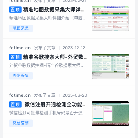
fctime.cn
发布了文章
2023-02-21
词采集、一键采集邮箱、一键导出、数据
去重等，更...
精准地图数据采集大师详细
置顶
介绍（电脑版，手机版）
精准地图数据采集大师详细介绍（电脑
版，手机版）精准地图数据采集大师简介
地图采集
精准地图数据采集大师安卓手机版是一款
专业采集百度地图、360地图、高德地
图、搜狗地图、腾讯地图、图吧...
fctime.cn
发布了文章
2023-12-12
精准谷歌搜索大师-外贸数据
置顶
挖掘营销（电脑版）
外贸谷歌数据挖掘-精准谷歌搜索大师
（电脑版）软件介绍谷歌搜索大师是一款
外贸采集
以google搜索引擎作为基础进行智能数据
挖掘的软件，采集的数据包括网站、标
题、描述、邮件地址、手机或电话号码、f
fctime.cn
发布了文章
2025-03-20
acebook、linkin、twitt...
微信注册开通检测全功能
置顶
版，可批量检测手机号码是否开通
微信检测可批量检测手机号码是否开通微
微信，国内号码筛选，港澳台号码
信，国内号码，港澳台号码，国外号码，
微信营销
筛选，国外号码，微信号QQ号等
微信号QQ号等多种号码格式用户批量上传
多种号码格式
手机号码，平台将快速、自动、批量将手