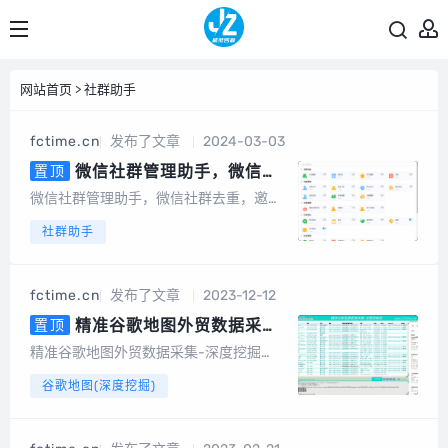
网站首页
>
社群助手
fctime.cn
发布了文章
2024-03-03
微信社群管理助手，微信社
置顶
群去重，含社群引流、社群运营、
微信社群管理助手，微信社群去重，邀请
社群裂变、积分营销、群发转发、
统计，社群管理机器人基于微信电脑客户
社群助手
自动回复、清理僵尸粉等等智能功
端开发的群管辅助软件，为团队及企业提
能
供智能营销及客户管理服务。会员说明1、
不限群，不限微信号，同一台设备无限多
fctime.cn
发布了文章
2023-12-12
开。2、另外，也有企微版必销客，企销
客可以...
精准谷歌地图外贸数据采集-
置顶
深度挖掘（电脑版）
精准谷歌地图外贸数据采集-深度挖掘
（电脑版）专为做外贸的朋友开发的一款
谷歌地图(深度挖掘)
基于谷歌地图数据采集的软件，可以采集
任意国家、任意地区的公司地址、电话号
码、邮件地址等数据。可以批量输入关键