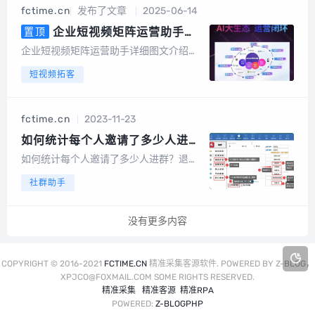
机号中有绑定或者开通微信的号码筛选出
fctime.cn
发布了文章
2025-06-14
来，高速筛选、精准无痕，有效降低运营
成本节...
企业短视频矩阵运营助手详
置顶
细图文介绍，AI数字人，AI文案，
企业短视频矩阵运营助手详细图文介绍算
AI视频
力消耗：以积分形式消耗系统成本折算成
短视频拓客
积分，1元100积分以数字人克隆为例短视
频矩阵整体功能截图手机版截图电脑端后
台截图数据大屏矩阵授权短视频矩阵，任
fctime.cn
2023-11-23
务管理图文矩阵管理UGC裂变码多模式视
频...
如何统计每个人邀请了多少人进
群？退出了多少人？
如何统计每个人邀请了多少人进群？退出
了多少人？使用电脑端社群必销客管理软
社群助手
件就可以轻松做到，必销客是一款综合管
理软件，它可以承载的功能非常多，也包
含了 统计、查询各个群每个成员邀请了多
没有更多内容
少人进群，以及退出了多少人的数据。这
些数据...
COPYRIGHT © 2016-2021
FCTIME.CN
精准采集客源软件. POWERED BY Z-BLOG，
XPJCO@FOXMAIL.COM SOME RIGHTS RESERVED.
精准采集
精准客源
精准RPA
POWERED:
Z-BLOGPHP