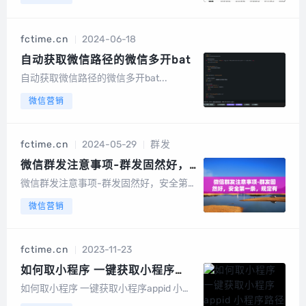
有很多种，以下是一些常见平台上实现这
一目标的有效方法。如何找到目标用户/
群1 美团拼好饭美团拼好饭，有个加入官
fctime.cn
2024-06-18
方拼单群的功能，美团以小区为单位建的
微信群...
自动获取微信路径的微信多开bat
自动获取微信路径的微信多开bat...
微信营销
fctime.cn
2024-05-29
群发
微信群发注意事项-群发固然好，
安全第一条，规定有风险，防封最
微信群发注意事项-群发固然好，安全第
重要！
一条，规定有风险，防封最重要！郑重提
微信营销
醒，群发稍有不慎非常容易被微信限制或
封号，请一定认真对待。以下建议仅为参
考，并不代表参考后就没有封号风险，如
fctime.cn
2023-11-23
因群发致使微信被限制登录或被封号，聚
客销不予...
如何取小程序 一键获取小程序
appid 小程序路径
如何取小程序 一键获取小程序appid 小程
序路径我们写作公众号文章，插入小程序