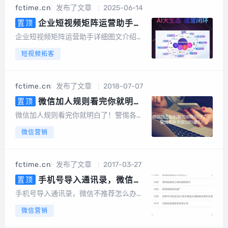
机号中有绑定或者开通微信的号码筛选出
fctime.cn
发布了文章
2025-06-14
来，高速筛选、精准无痕，有效降低运营
成本节...
企业短视频矩阵运营助手详
置顶
细图文介绍，AI数字人，AI文案，
企业短视频矩阵运营助手详细图文介绍算
AI视频
力消耗：以积分形式消耗系统成本折算成
短视频拓客
积分，1元100积分以数字人克隆为例短视
频矩阵整体功能截图手机版截图电脑端后
台截图数据大屏矩阵授权短视频矩阵，任
fctime.cn
发布了文章
2018-07-07
务管理图文矩阵管理UGC裂变码多模式视
频...
微信加人规则看完你就明白
置顶
了！警惕各种无限加粉噱头!
微信加人规则看完你就明白了！警惕各种
无限加粉噱头!针对目前市场软件鱼龙混
微信营销
杂，整理大家问题如下：1、有很多客户咨
询精准采集软件可以自动爆粉吗？2、为
什么别的软件可以无限加粉？精准采集提
fctime.cn
发布了文章
2017-03-27
示警惕各种无限加粉噱头，微信加人规则
看完你...
手机号导入通讯录，微信不
置顶
推荐怎么办？
手机号导入通讯录，微信不推荐怎么办？
说明：此操作是指，通过精准采集APP-数
微信营销
据汇总-导入，把电话号码导入手机通讯
录后， 微信不推荐的处理方法：1、确保