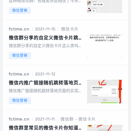
这种微信社群广告我差点就相信了今天在
业主群看到一条信息，居然还认真看完了
微信营销
额。看完才想起，这套路好像发了很多回
了，但是自己还是轻易相信了，可见伪装
的相当真实。群里有邻居在考消防的吗？
fctime.cn
2021-11-15
微信卡片
我考过了还有几本书对我没什么用了，扔
了可惜有...
微信群分享的自定义微信卡片跳转
链接这么贵吗？
微信群分享的自定义微信卡片这么贵吗？
该网页可能不是由微信提供，微信无法确
微信营销
保内容的安全性，如果要继续访问，请注
意保护好个人信息。这句话是不是很熟
悉？目前在微信一对一聊天窗口中的外链
fctime.cn
2021-11-12
已经可以“直接”打开。但是出于安全考
虑，基本如...
微信内推广链接随机跳转落地页的
实现
微信推广链接随机跳转落地页面的实现原
理和代码用微信进行产品推广或开展活动
微信营销
营销的用户，必然会遇到域名被微信拦截
甚至封杀的情况。假如你的域名没有被封
杀，那么你的行销生涯肯定完整。那微信
fctime.cn
2021-11-11
微信群
微信卡片
域名怎么做到防封呢？这样就需要借助于
技术手段...
微信群里常见的微信卡片你知道是