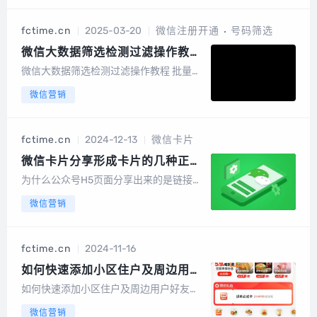
微信扫描登录以后就可以，如果多个微信
都要使用我们的超微助手，需要你购买多
fctime.cn
2025-03-20
微信注册开通
号码筛选
个激活码，因为一个激活码只能激活一个
微信，登...
微信大数据筛选检测过滤操作教程
批量过滤开通微信的手机号和QQ
微信大数据筛选检测过滤操作教程 批量过
手机号开通微信筛选器
滤开通微信的手机号和QQ 手机号开通微
微信营销
信筛选器主要功能：就是微信注册开通检
测，无法查询更多功能特点：速度快，便
宜点击开始筛选，需要手动输入验证码，
fctime.cn
2024-12-13
微信卡片
每一个必须输入正确量大，建议使用自动
打码...
微信卡片分享形成卡片的几种正确
姿势
为什么公众号H5页面分享出来的是链接，
而不能分享成卡片根据微信公众号规则改
微信营销
变后，必须按照下面操作，才能正常分享
（如果不按照下列操作，不管在哪个页面
分享出来的都只会是一个链接）1.微信会
fctime.cn
2024-11-16
话的链接收藏后，通过收藏链接后，再从
我的...
如何快速添加小区住户及周边用户
好友? 很多平台都有微信群
如何快速添加小区住户及周边用户好友快
速添加小区住户及周边用户为好友的方法
微信营销