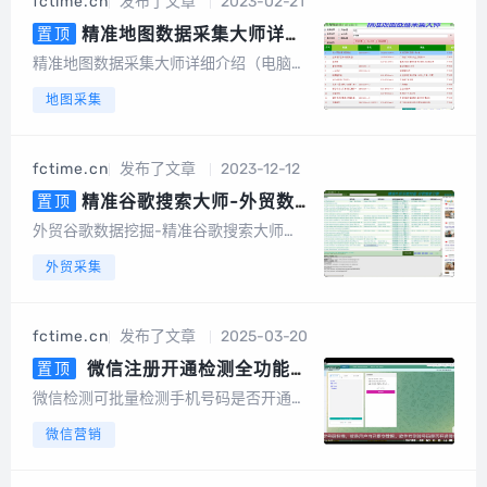
fctime.cn
发布了文章
2023-02-21
词采集、一键采集邮箱、一键导出、数据
去重等，更...
精准地图数据采集大师详细
置顶
介绍（电脑版，手机版）
精准地图数据采集大师详细介绍（电脑
版，手机版）精准地图数据采集大师简介
地图采集
精准地图数据采集大师安卓手机版是一款
专业采集百度地图、360地图、高德地
图、搜狗地图、腾讯地图、图吧...
fctime.cn
发布了文章
2023-12-12
精准谷歌搜索大师-外贸数据
置顶
挖掘营销（电脑版）
外贸谷歌数据挖掘-精准谷歌搜索大师
（电脑版）软件介绍谷歌搜索大师是一款
外贸采集
以google搜索引擎作为基础进行智能数据
挖掘的软件，采集的数据包括网站、标
题、描述、邮件地址、手机或电话号码、f
fctime.cn
发布了文章
2025-03-20
acebook、linkin、twitt...
微信注册开通检测全功能
置顶
版，可批量检测手机号码是否开通
微信检测可批量检测手机号码是否开通微
微信，国内号码筛选，港澳台号码
信，国内号码，港澳台号码，国外号码，
微信营销
筛选，国外号码，微信号QQ号等
微信号QQ号等多种号码格式用户批量上传
多种号码格式
手机号码，平台将快速、自动、批量将手