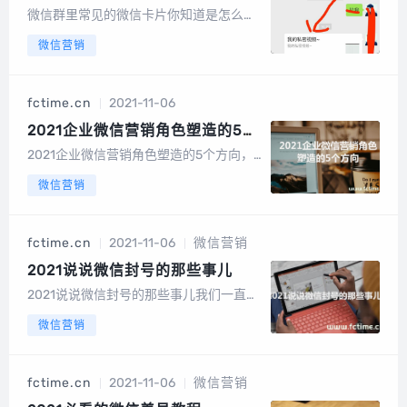
怎么做的吗？
微信群里常见的微信卡片你知道是怎么做
的吗？功能介绍：微信公众号一样，分享
微信营销
给好友的链接可自定义包装标题，简介还
有好看的LOGO图片。微信卡片图文链接
可充分展示链接信息，将链接信息直观的
fctime.cn
2021-11-06
展现出来，符合大众审美并具有非常强的
吸引力...
2021企业微信营销角色塑造的5个
方向
2021企业微信营销角色塑造的5个方向，
微信营销更多的用于企业营销。下面我们
微信营销
说说如何打造有价值的微信矩阵？想发挥
微信营销的最佳价值，做好朋友圈营销，
是需要很多技巧的。类似系统，只是微信
fctime.cn
2021-11-06
微信营销
营销的工具，人们利用同样的工具，创造
的价...
2021说说微信封号的那些事儿
2021说说微信封号的那些事儿我们一直有
个猜测，还没经过证实，就是如果一个号
微信营销
有足够高的活跃度，那么系统的判断规则
也会像老号那样相应的放松，因为日常操
作过程中我们需要不断作营销，所以在日
fctime.cn
2021-11-06
微信营销
常操作过程中，我们也可持续的养号，保