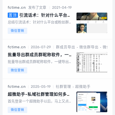
微信 设置--》隐私--》向我推荐通讯录朋
fctime.cn
发布了文章
2021-04-19
友，开关是打开的。2、不要频繁的...
引流话术：针对什么平台或
置顶
粉丝群体合理运用引流话术更容易
总结引流话术：针对什么平台或粉丝群体
通过！
合理运用引流话术更容易引到流量，通过
微信营销
率更高！不断更新，也希望有好的方法评
论区反馈，我们收到后统一整理！ 引流话
术在脚本引流里用的比较多，...
fctime.cn
2026-07-29
群成员导出
微信群导出
微信好
批量导出群成员群昵称软件，一键
导出微信群成员名单
批量导出群成员群昵称软件，一键导出微
信群成员名单微信通讯录备份软件，专业
微信营销
的群成员微信号导出工具，支持个人微信
群，企业微信外部群（同行群，粉丝群，
小区群，家长群）。云箭助手云箭助手一
fctime.cn
2025-05-19
社群管理
超微助手
键导出群成员微信号，支持个人微信群，
支持企业...
超微助手-私域社群管理如何多
开？
首先登录一个超微助手以后，马上又点击
桌面的超微助手图标，点击登录后会弹出
微信营销
一个微信登录框里面有个切换，用另外的