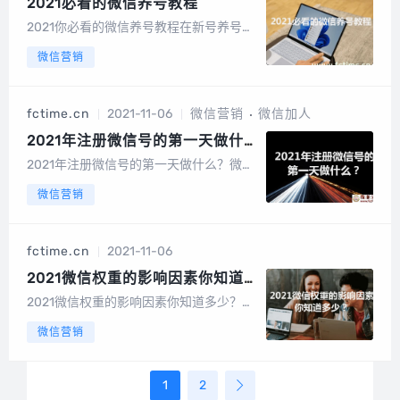
证加...
2021必看的微信养号教程
2021你必看的微信养号教程在新号养号的
前21天，不要做任何营销操作，仅养号，
微信营销
每天互动多聊天多看朋友圈， 想想你平时
怎么用微信的，尽量模拟一个真人进行操
作。（1） 绑定银行卡，如果有条件，多
fctime.cn
2021-11-06
微信营销
微信加人
开几个银行卡...
2021年注册微信号的第一天做什
么？
2021年注册微信号的第一天做什么？微信
营销最重要的就是养号，尤其新号，腾讯
微信营销
有很多规则，尤其这些规则都是不透明
的，导致微信营销的人都是摸着石头过
河，往往一不留神越过红线，耗费了巨大
fctime.cn
2021-11-06
的人力物力，下面就给大家分享一下最干
货的微信...
2021微信权重的影响因素你知道
多少？
2021微信权重的影响因素你知道多少？微
信目前加强了对营销违法的监管，利用代
微信营销
码漏洞的封号，做流氓营销的也封号... 总
而言之封封封，微信无人监管的红利期已
经过去了底洗牌的时候了， 下面，真正有
1
2
思考懂微信...