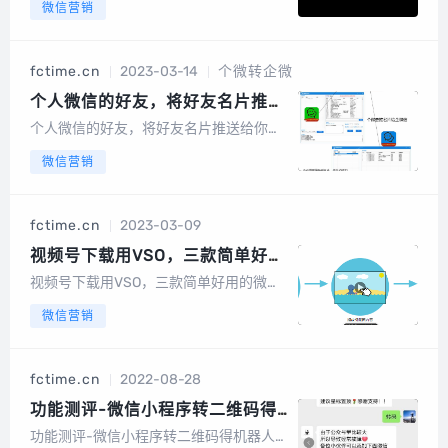
微信营销
的时候，需要填写小程序页面的路径，比
如亦或是我们利用第三方系统自动回复、
群发小程序的时候，也都需要输入小程序
fctime.cn
2023-03-14
个微转企微
的标题、小程序appid、和小程序路...
个人微信的好友，将好友名片推送
给你的企业微信，企业微信自动添
个人微信的好友，将好友名片推送给你的
加这个名片
企业微信，企业微信自动添加这个名片个
微信营销
微转企微助手是我们自主开发的一款通过
个人微信名片推送给企业微信的一款智能
化软件，帮您快速的解决个人转企业的难
fctime.cn
2023-03-09
题！！软件功能：1、支持个微微信号、群
内好友...
视频号下载用VSO，三款简单好用
的微信视频号下载工具
视频号下载用VSO，三款简单好用的微信
视频号下载工具WeChatVideoDownloade
微信营销
r和WechatVideoSniffer目前直接解析下
载，但是下载的视频号是无法播放的。所
以今天推荐一款可解析下载，下载后可以
fctime.cn
2022-08-28
播放的...
功能测评-微信小程序转二维码得
机器人20220808
功能测评-微信小程序转二维码得机器人2