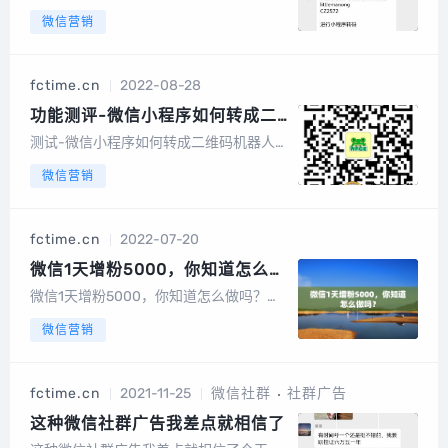
0220808前言：由于微信小程序仅限于微
微信营销
信好友和微信群的传播形式,无法分享到微
信以外的渠道。在某些小程序出现邀请活
动时，每一次邀请都需要打开一次小程序
fctime.cn
2022-08-28
再分享给好友，也无法分享到微信以外...
功能测评-微信小程序如何转成二
维码机器人
测试-微信小程序如何转成二维码机器人
这几天，想整理一些小程序，但是无法找
微信营销
到小程序的二维码，于是测试下网上能用
的转二维码机器人使用方法：1、微信扫描
二维码，关注公众号，回复“转码”，根据
fctime.cn
2022-07-20
提示加机器人为微信好友；2、然后直接
发送...
微信1天增粉5000，你知道怎么做
吗？
微信1天增粉5000，你知道怎么做吗？为
什么你的成绩还不是很好？其实......不是
微信营销
你不努力工作是......你的粉丝群还不够大
如果你的流失率是1%的话你有50,000个
粉丝你也能成交500个客户如果一个成交
fctime.cn
2021-11-25
微信社群
社群广告
的客户，你可以赚...
这种微信社群广告我差点就相信了