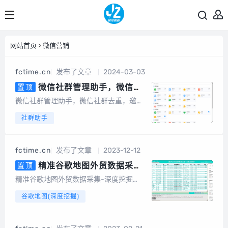
网站首页
>
微信营销
fctime.cn
发布了文章
2024-03-03
微信社群管理助手，微信社
置顶
群去重，含社群引流、社群运营、
微信社群管理助手，微信社群去重，邀请
社群裂变、积分营销、群发转发、
统计，社群管理机器人基于微信电脑客户
社群助手
自动回复、清理僵尸粉等等智能功
端开发的群管辅助软件，为团队及企业提
能
供智能营销及客户管理服务。会员说明1、
不限群，不限微信号，同一台设备无限多
fctime.cn
发布了文章
2023-12-12
开。2、另外，也有企微版必销客，企销
客可以...
精准谷歌地图外贸数据采集-
置顶
深度挖掘（电脑版）
精准谷歌地图外贸数据采集-深度挖掘
（电脑版）专为做外贸的朋友开发的一款
谷歌地图(深度挖掘)
基于谷歌地图数据采集的软件，可以采集
任意国家、任意地区的公司地址、电话号
码、邮件地址等数据。可以批量输入关键