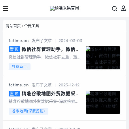
网站首页
>
个微工具
fctime.cn
发布了文章
2024-03-03
微信社群管理助手，微信社
置顶
群去重，含社群引流、社群运营、
微信社群管理助手，微信社群去重，邀请
社群裂变、积分营销、群发转发、
统计，社群管理机器人基于微信电脑客户
社群助手
自动回复、清理僵尸粉等等智能功
端开发的群管辅助软件，为团队及企业提
能
供智能营销及客户管理服务。会员说明1、
不限群，不限微信号，同一台设备无限多
fctime.cn
发布了文章
2023-12-12
开。2、另外，也有企微版必销客，企销
客可以...
精准谷歌地图外贸数据采集-
置顶
深度挖掘（电脑版）
精准谷歌地图外贸数据采集-深度挖掘
（电脑版）专为做外贸的朋友开发的一款
谷歌地图(深度挖掘)
基于谷歌地图数据采集的软件，可以采集
任意国家、任意地区的公司地址、电话号
码、邮件地址等数据。可以批量输入关键