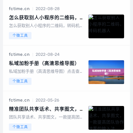
群爆粉 自动添加群好友群管理 多群分别设
fctime.cn
2022-08-28
置自动回复&nbs...
怎么获取别人小程序的二维码，转
码机器人
怎么获取别人小程序的二维码，转码机器
人最近很多小伙伴都在找小程序转二维码
个微工具
的方法。在这里我给大家简单的介绍下。
第一种方法：通过别人的机器人转码通过
HONGXANG-LI这个机器人秒转。只要把
fctime.cn
2022-08-24
小程序的页面发送或者分享给他，就能
马...
私域加粉手册（高清思维导图）
私域加粉手册（高清思维导图）点击查
看：https://share.weiyun.com/NsuHP7
个微工具
NU...
fctime.cn
2022-05-26
精准团队共享话术、共享图文，一
款提高团队协作效率的输入法
团队共享话术、共享图文，一款提高团队
协作效率的输入法一款提高团队协作效率
个微工具
的输入法，解决朋友圈不折叠、共享话术