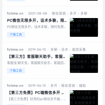
圈，企业微信同样适用1、支持跟发指定
人、指定关键词、排除关键词朋友圈2、
支持采集指定人、指定关键词、排除关键
fctime.cn
2021-08-08
微信营销
多开
多聊
词朋友圈到群或好友3、多群同步转发指
定群、指...
PC微信无限多开，话术多聊，限
时免费
PC微信无限多开，话术多聊，限时免费初
衷：一款软件不要因为卖钱而弄得花里胡
个微工具
哨，能做好基本功能，能真正体现它的价
值，工具的目的是便捷，高效！新一代高
效率工具 让您的工作更简单一款支持微信
fctime.cn
2019-06-13
多聊
话术
美团采集
同时登录多个账号，高频词话术编辑分
类，一...
【第三方】客服聊天助手，客服回
复必备，一键快捷回复
客服宝,聊天宝，客服聊天助手，客服回复
必备，一键快捷回复 类似客服宝，聊天
个微工具
宝，为了解决客服日常工作中，需要解答
大量相同问题，重复回复量大，打字又慢
又辛苦的问题。它能自动吸附在QQ、微
fctime.cn
2019-06-13
多开
微信营销
辅助
信、千牛、咚咚等聊天...
【第三方免费】PC端微信多开 高
效管理多个微信 消息提示 免扫登
【第三方免费】好用的pc微信多开器，第
录
三方免费PC端微信多开，高效管理多个微