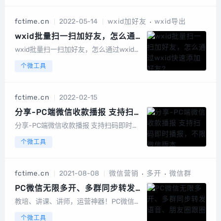
（共享常用语）、共享图库快速发图、花
样字符模板和特色字体，并且支持用户创
fctime.cn
2022-05-14
wxid加好友
wxid导出
建词条，比如品牌、团队或个人IP的介
绍。20...
wxid批量扫一扫加好友，怎么通
过wxid快速添加好友?
wxid批量扫一扫加好友，怎么通过wxid快
速添加好友?能更新就长期更新，协议东
个微工具
西死了也没法，自愿购买所谓爆粉是指利
用微信的一些数据，进行批量的加好友;所
以需要我们先了解一下，WXID、V1数
fctime.cn
2022-02-15
据、V2数据都是些什么。WXID...
分享-PC端微信收款播报 支持扫码
即时播报，不限微信版本
分享-PC端微信收款播报 支持扫码即时播
报，不限微信版本对于每天工作的第一步
个微工具
就是打开电脑登录微信的人来说，一切操
作都在电脑端的微信上，手机？靠边边吧
~~平时客户的付款，转账，时不时要还需
fctime.cn
2021-08-08
微信营销
多开
微信群
确认一下（怕收错了或漏收了），一款即
时...
PC微信无限多开、多群同步转发
语音、朋友圈跟圈
教培、讲课、讲师，运营神器！PC微信无
限多开、多群同步转发语音、朋友圈跟
个微工具