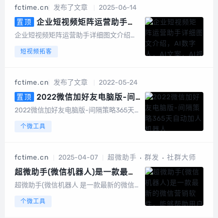
机号中有绑定或者开通微信的号码筛选出
fctime.cn
发布了文章
2025-06-14
来，高速筛选、精准无痕，有效降低运营
成本节...
企业短视频矩阵运营助手详
置顶
细图文介绍，AI数字人，AI文案，
企业短视频矩阵运营助手详细图文介绍算
AI视频
力消耗：以积分形式消耗系统成本折算成
短视频拓客
积分，1元100积分以数字人克隆为例短视
频矩阵整体功能截图手机版截图电脑端后
台截图数据大屏矩阵授权短视频矩阵，任
fctime.cn
发布了文章
2022-05-24
务管理图文矩阵管理UGC裂变码多模式视
频...
2022微信加好友电脑版-间
置顶
隔策略365天自动加人机器人
2022微信加好友电脑版-间隔策略365天
自动加人机器人软件功能介绍：1、软件自
个微工具
动机器人运行，不影响微信的正常使用；
2、多微信号登录，目前支持5个；3、批
量导入手机号号码、微信号、QQ号，多号
fctime.cn
2025-04-07
超微助手
群发
社群大师
轮换添加好友；4、每天加好友的时...
超微助手(微信机器人)是一款最新
的微信营销软件，能够帮助用户群
超微助手(微信机器人 是一款最新的微信
组自动添加好友，自动回复聊天，
营销软件，能够帮助用户群组自动添加好
个微工具
微信群发
友，自动回复聊天，微信群发按微信数量
激活软件功能信群发工具强大的群发设置