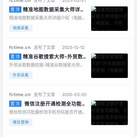
fctime.cn
发布了文章
2023-02-21
词采集、一键采集邮箱、一键导出、数据
去重等，更...
精准地图数据采集大师详细
置顶
介绍（电脑版，手机版）
精准地图数据采集大师详细介绍（电脑
版，手机版）精准地图数据采集大师简介
地图采集
精准地图数据采集大师安卓手机版是一款
专业采集百度地图、360地图、高德地
图、搜狗地图、腾讯地图、图吧...
fctime.cn
发布了文章
2023-12-12
精准谷歌搜索大师-外贸数据
置顶
挖掘营销（电脑版）
外贸谷歌数据挖掘-精准谷歌搜索大师
（电脑版）软件介绍谷歌搜索大师是一款
外贸采集
以google搜索引擎作为基础进行智能数据
挖掘的软件，采集的数据包括网站、标
题、描述、邮件地址、手机或电话号码、f
fctime.cn
发布了文章
2025-03-20
acebook、linkin、twitt...
微信注册开通检测全功能
置顶
版，可批量检测手机号码是否开通
微信检测可批量检测手机号码是否开通微
微信，国内号码筛选，港澳台号码
信，国内号码，港澳台号码，国外号码，
微信营销
筛选，国外号码，微信号QQ号等
微信号QQ号等多种号码格式用户批量上传
多种号码格式
手机号码，平台将快速、自动、批量将手