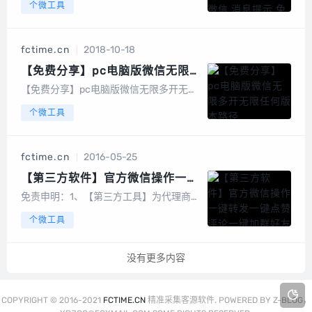
个微工具
信，消息提示，免扫登录优点：1.启动软
件不需要关闭已登录的微信2.自动识别已
登录的微信3.界面布局舒适，体验极佳识
fctime.cn
2018-10-18
别二维码，自动获取下载地址...
【免费分享】pc电脑版微信无限
多开无限任何版本路径
【免费分享】pc电脑版微信无限多开无限
任何版本和路径【温馨提示】1、软件来自
个微工具
网络，所有版权归原作者所有，所有安全
性问题原软件负责，本站只是提供整理；
2、微商类软件变化太快，本站不保证测
fctime.cn
2016-05-25
试当前版本发布后一直可以使用，请自行
测试...
【第三方软件】官方微信操作一键
转发一键点赞评论一键加群好友
免责申明：1、【第三方工具】为代理商或
者同行伙伴开发软件，本站仅做介绍！软
个微工具
件联系方式仅作为软件使用指导！2、一
般微信辅助工具均有接口时效性，随着微
信的升级修复可能导致无法使用！3、毕
没有更多内容
竟手动做营销现在都可能封号何况软件，
所以做...
COPYRIGHT © 2016-2021
FCTIME.CN
精准采集客源软件. POWERED BY Z-BLOG，