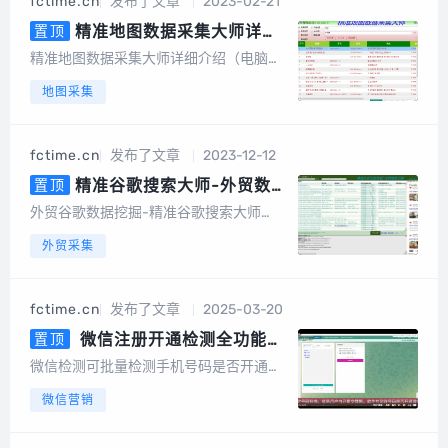
fctime.cn
发布了文章
2023-02-21
词采集、一键采集邮箱、一键导出、数据
去重等，更...
精准地图数据采集大师详细
置顶
介绍（电脑版，手机版）
精准地图数据采集大师详细介绍（电脑
版，手机版）精准地图数据采集大师简介
地图采集
精准地图数据采集大师安卓手机版是一款
专业采集百度地图、360地图、高德地
图、搜狗地图、腾讯地图、图吧...
fctime.cn
发布了文章
2023-12-12
精准谷歌搜索大师-外贸数据
置顶
挖掘营销（电脑版）
外贸谷歌数据挖掘-精准谷歌搜索大师
（电脑版）软件介绍谷歌搜索大师是一款
外贸采集
以google搜索引擎作为基础进行智能数据
挖掘的软件，采集的数据包括网站、标
题、描述、邮件地址、手机或电话号码、f
fctime.cn
发布了文章
2025-03-20
acebook、linkin、twitt...
微信注册开通检测全功能
置顶
版，可批量检测手机号码是否开通
微信检测可批量检测手机号码是否开通微
微信，国内号码筛选，港澳台号码
信，国内号码，港澳台号码，国外号码，
微信营销
筛选，国外号码，微信号QQ号等
微信号QQ号等多种号码格式用户批量上传
多种号码格式
手机号码，平台将快速、自动、批量将手