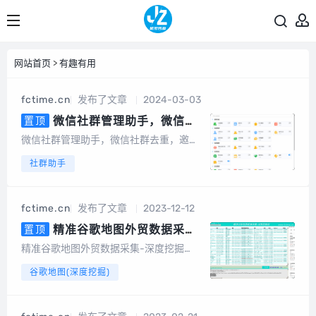
网站首页
>
有趣有用
fctime.cn
发布了文章
2024-03-03
微信社群管理助手，微信社
置顶
群去重，含社群引流、社群运营、
微信社群管理助手，微信社群去重，邀请
社群裂变、积分营销、群发转发、
统计，社群管理机器人基于微信电脑客户
社群助手
自动回复、清理僵尸粉等等智能功
端开发的群管辅助软件，为团队及企业提
能
供智能营销及客户管理服务。会员说明1、
不限群，不限微信号，同一台设备无限多
fctime.cn
发布了文章
2023-12-12
开。2、另外，也有企微版必销客，企销
客可以...
精准谷歌地图外贸数据采集-
置顶
深度挖掘（电脑版）
精准谷歌地图外贸数据采集-深度挖掘
（电脑版）专为做外贸的朋友开发的一款
谷歌地图(深度挖掘)
基于谷歌地图数据采集的软件，可以采集
任意国家、任意地区的公司地址、电话号
码、邮件地址等数据。可以批量输入关键