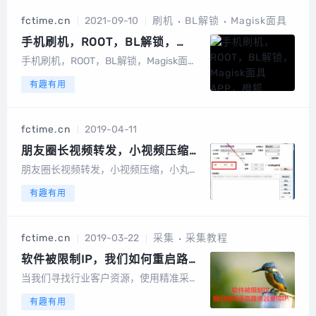
口可对录制的GIF进行各种编辑修改帧删
fctime.cn
2021-09-10
刷机
BL解锁
Magisk面具
减，去重复，模糊，添加水印等傲软...
手机刷机，ROOT，BL解锁，
Magisk面具APP，橙狐
手机刷机，ROOT，BL解锁，Magisk面具
recovery，LSPosed，脚本，这
APP，橙狐recovery，LSPosed，脚本，
有趣有用
些都是什么？
这些都是什么？今天小白也来普及下手机
刷机的知识！首先，高手欢迎留言指导工
作！初次看到这些字眼的时候，确实一脸
fctime.cn
2019-04-11
懵逼！我想每个人都...
朋友圈长视频转发，小视频压缩，
小丸工具箱视频压缩教程
朋友圈长视频转发，小视频压缩，小丸工
具箱视频压缩教程如何在朋友圈发超过10
有趣有用
秒的长视频？我们的微信朋友圈只能发送1
0秒的视频，但是一些做微商的网友却可
以在朋友圈发送长视频，有的视频甚至会
fctime.cn
2019-03-22
采集
采集教程
达到几分钟。但是无论怎么样操作，长视
频压...
软件被限制IP，我们如何重启路由
器更换IP
当我们寻找行业客户资源，使用精准采集
软件采集行业客户电话数据的时候，被采
有趣有用
集资源网站限制了IP，我们如何重启路由