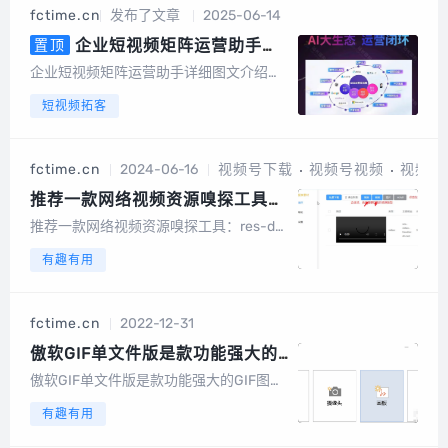
机号中有绑定或者开通微信的号码筛选出
fctime.cn
发布了文章
2025-06-14
来，高速筛选、精准无痕，有效降低运营
成本节...
企业短视频矩阵运营助手详
置顶
细图文介绍，AI数字人，AI文案，
企业短视频矩阵运营助手详细图文介绍算
AI视频
力消耗：以积分形式消耗系统成本折算成
短视频拓客
积分，1元100积分以数字人克隆为例短视
频矩阵整体功能截图手机版截图电脑端后
台截图数据大屏矩阵授权短视频矩阵，任
fctime.cn
2024-06-16
视频号下载
视频号视频
视频号
务管理图文矩阵管理UGC裂变码多模式视
频...
推荐一款网络视频资源嗅探工具：
res-downloader,支持获取视频
推荐一款网络视频资源嗅探工具：res-do
号、抖音、快手、小红书、酷狗音
wnloader,支持获取视频号、抖音、快手、
有趣有用
乐、qq音乐、微信小程序等网络
小红书、酷狗音乐、qq音乐、微信小程序
资源
等网络资源教程使用方法1. 打开本软件 2.
软件首页选择要获取的资...
fctime.cn
2022-12-31
傲软GIF单文件版是款功能强大的
GIF图像制作软件-测评介绍
傲软GIF单文件版是款功能强大的GIF图像
制作软件它可以帮助用户快速生成一段GI
有趣有用
F，截取视频和编辑视频，做出用户想要
的GIF，有喜欢的用户不要错过了。主窗