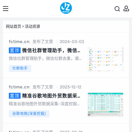
网站首页
>
活动资源
fctime.cn
发布了文章
2024-03-03
微信社群管理助手，微信社
置顶
群去重，含社群引流、社群运营、
微信社群管理助手，微信社群去重，邀请
社群裂变、积分营销、群发转发、
统计，社群管理机器人基于微信电脑客户
社群助手
自动回复、清理僵尸粉等等智能功
端开发的群管辅助软件，为团队及企业提
能
供智能营销及客户管理服务。会员说明1、
不限群，不限微信号，同一台设备无限多
fctime.cn
发布了文章
2023-12-12
开。2、另外，也有企微版必销客，企销
客可以...
精准谷歌地图外贸数据采集-
置顶
深度挖掘（电脑版）
精准谷歌地图外贸数据采集-深度挖掘
（电脑版）专为做外贸的朋友开发的一款
谷歌地图(深度挖掘)
基于谷歌地图数据采集的软件，可以采集
任意国家、任意地区的公司地址、电话号
码、邮件地址等数据。可以批量输入关键