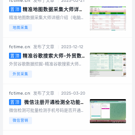
fctime.cn
发布了文章
2023-02-21
词采集、一键采集邮箱、一键导出、数据
去重等，更...
精准地图数据采集大师详细
置顶
介绍（电脑版，手机版）
精准地图数据采集大师详细介绍（电脑
版，手机版）精准地图数据采集大师简介
地图采集
精准地图数据采集大师安卓手机版是一款
专业采集百度地图、360地图、高德地
图、搜狗地图、腾讯地图、图吧...
fctime.cn
发布了文章
2023-12-12
精准谷歌搜索大师-外贸数据
置顶
挖掘营销（电脑版）
外贸谷歌数据挖掘-精准谷歌搜索大师
（电脑版）软件介绍谷歌搜索大师是一款
外贸采集
以google搜索引擎作为基础进行智能数据
挖掘的软件，采集的数据包括网站、标
题、描述、邮件地址、手机或电话号码、f
fctime.cn
发布了文章
2025-03-20
acebook、linkin、twitt...
微信注册开通检测全功能
置顶
版，可批量检测手机号码是否开通
微信检测可批量检测手机号码是否开通微
微信，国内号码筛选，港澳台号码
信，国内号码，港澳台号码，国外号码，
微信营销
筛选，国外号码，微信号QQ号等
微信号QQ号等多种号码格式用户批量上传
多种号码格式
手机号码，平台将快速、自动、批量将手