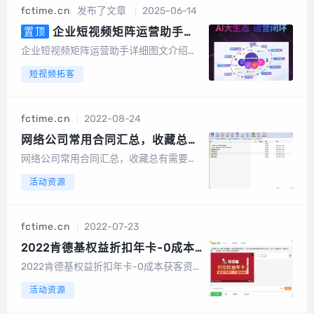
机号中有绑定或者开通微信的号码筛选出
fctime.cn
发布了文章
2025-06-14
来，高速筛选、精准无痕，有效降低运营
成本节...
企业短视频矩阵运营助手详
置顶
细图文介绍，AI数字人，AI文案，
企业短视频矩阵运营助手详细图文介绍算
AI视频
力消耗：以积分形式消耗系统成本折算成
短视频拓客
积分，1元100积分以数字人克隆为例短视
频矩阵整体功能截图手机版截图电脑端后
台截图数据大屏矩阵授权短视频矩阵，任
fctime.cn
2022-08-24
务管理图文矩阵管理UGC裂变码多模式视
频...
网络公司常用合同汇总，收藏总有
需要的时候
网络公司常用合同汇总，收藏总有需要的
时候分享链接：https://share.weiyun.co
活动资源
m/dkyqUG6T...
fctime.cn
2022-07-23
2022肯德基权益折扣年卡-0成本
获客资源
2022肯德基权益折扣年卡-0成本获客资
源肯德基权益...
活动资源