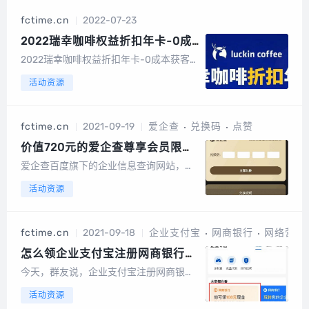
fctime.cn
2022-07-23
2022瑞幸咖啡权益折扣年卡-0成
本获客资源
2022瑞幸咖啡权益折扣年卡-0成本获客
资源一、瑞幸咖啡权益折扣年卡客户案例
活动资源
旅游门户自媒体推广折扣权益...
fctime.cn
2021-09-19
爱企查
兑换码
点赞
价值720元的爱企查尊享会员限量
免费送
爱企查百度旗下的企业信息查询网站，价
值720元的爱企查尊享会员限量免费送。
活动资源
免费领取方式：识别二维码，点击链接，
进入链接领取兑换码，领取兑换码后 - 复
制兑换码->下载爱企查APP->我的->兑换
fctime.cn
2021-09-18
企业支付宝
网商银行
网络营销
码->...
怎么领企业支付宝注册网商银行
399元现金，秒到账
今天，群友说，企业支付宝注册网商银行
领399元现金，秒到账。支付宝那个网商
活动资源
银行，企业支付宝登录进去，做几个任