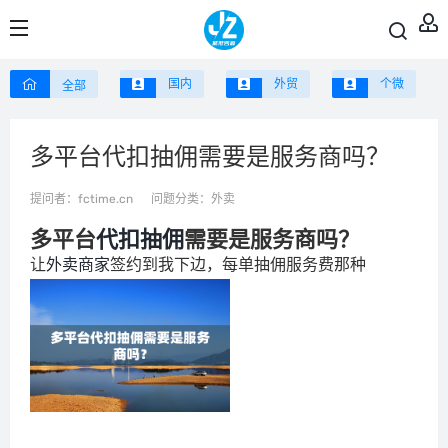
国内
外贸
个微
全部
多平台代扣抽佣需要是服务商吗？
提问者：
fctime.cn
问题分类：
外卖
多平台
代扣
抽佣
需要是服务商吗？
让
外卖
商家
签约到我下边，每单抽佣服务费那种