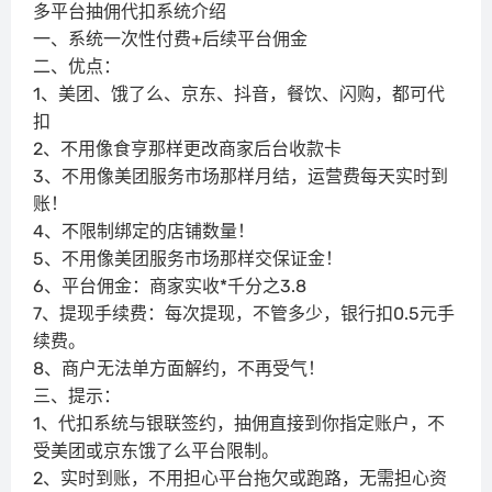
多平台抽佣代扣系统介绍
一、系统一次性付费+后续平台佣金
二、优点：
1、美团、饿了么、京东、抖音，餐饮、闪购，都可代
扣
2、不用像食亨那样更改商家后台收款卡
3、不用像美团服务市场那样月结，运营费每天实时到
账！
4、不限制绑定的店铺数量！
5、不用像美团服务市场那样交保证金！
6、平台佣金：商家实收*千分之3.8
7、提现手续费：每次提现，不管多少，银行扣0.5元手
续费。
8、商户无法单方面解约，不再受气！
三、提示：
1、代扣系统与银联签约，抽佣直接到你指定账户，不
受美团或京东饿了么平台限制。
2、实时到账，不用担心平台拖欠或跑路，无需担心资