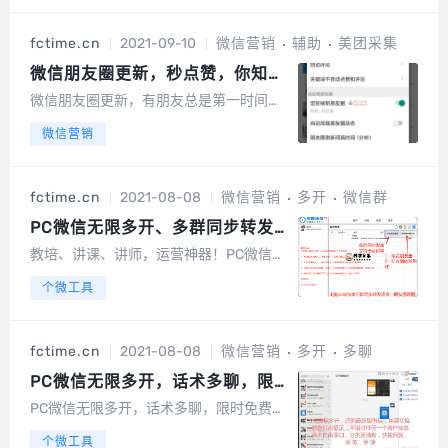
自动添加，所以设置时间尽可能设置的长
点，尽可能规避风险，不被微信检测到。
fctime.cn
2021-09-10
微信营销
辅助
美团采集
设置参考：单账号添加：3-5人之间切换
到下一...
微信朋友圈更新，秒点赞，你知道
是怎么做到的吗？
微信朋友圈更新，有朋友总是第一时间秒
点赞，他是怎么做到的呢？那么我们就开
微信营销
始先谈谈转发设置吧，转发你与朋友聊天
内容到朋友圈，还可以把你与朋友聊天图
片转发到朋友圈，唯一的遗憾只是支持九
fctime.cn
2021-08-08
微信营销
多开
微信群
张图片，我想以后作者会开发改进，支持
更多图片...
PC微信无限多开、多群同步转发
语音、朋友圈跟圈
教培、讲课、讲师，运营神器！PC微信无
限多开、多群同步转发语音、朋友圈跟
个微工具
圈，企业微信同样适用1、支持跟发指定
人、指定关键词、排除关键词朋友圈2、
支持采集指定人、指定关键词、排除关键
fctime.cn
2021-08-08
微信营销
多开
多聊
词朋友圈到群或好友3、多群同步转发指
定群、指...
PC微信无限多开，话术多聊，限
时免费
PC微信无限多开，话术多聊，限时免费初
衷：一款软件不要因为卖钱而弄得花里胡
个微工具