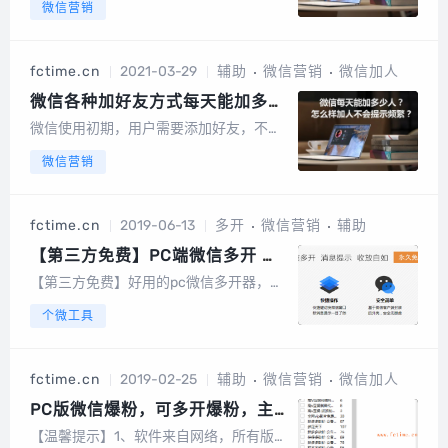
微信营销
添加好友，不过微信添加好友的人数是有
限制的，用户了解一天能加好友人数的限
制来加好友，微信一天能加多少人不会被
fctime.cn
2021-03-29
辅助
微信营销
微信加人
限制，我今天来给大家讲解下！微信一天
能加多少...
微信各种加好友方式每天能加多少
人?怎么样加人不会提示频繁?
微信使用初期，用户需要添加好友，不过
微信添加好友的人数是有限制的，用户了
微信营销
解一天能加好友人数的限制来加好友，微
信一天能加多少人不会被限制，我今天来
给大家讲解下！微信一天能...
fctime.cn
2019-06-13
多开
微信营销
辅助
【第三方免费】PC端微信多开 高
效管理多个微信 消息提示 免扫登
【第三方免费】好用的pc微信多开器，第
录
三方免费PC端微信多开，高效管理多个微
个微工具
信，消息提示，免扫登录优点：1.启动软
件不需要关闭已登录的微信2.自动识别已
登录的微信3.界面布局舒适，体验极佳识
fctime.cn
2019-02-25
辅助
微信营销
微信加人
别二维码，自动获取下载地址...
PC版微信爆粉，可多开爆粉，主
打急速爆粉，爆群成员，无限添加
【温馨提示】1、软件来自网络，所有版权