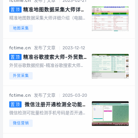
fctime.cn
发布了文章
2023-02-21
词采集、一键采集邮箱、一键导出、数据
去重等，更...
精准地图数据采集大师详细
置顶
介绍（电脑版，手机版）
精准地图数据采集大师详细介绍（电脑
版，手机版）精准地图数据采集大师简介
地图采集
精准地图数据采集大师安卓手机版是一款
专业采集百度地图、360地图、高德地
图、搜狗地图、腾讯地图、图吧...
fctime.cn
发布了文章
2023-12-12
精准谷歌搜索大师-外贸数据
置顶
挖掘营销（电脑版）
外贸谷歌数据挖掘-精准谷歌搜索大师
（电脑版）软件介绍谷歌搜索大师是一款
外贸采集
以google搜索引擎作为基础进行智能数据
挖掘的软件，采集的数据包括网站、标
题、描述、邮件地址、手机或电话号码、f
fctime.cn
发布了文章
2025-03-20
acebook、linkin、twitt...
微信注册开通检测全功能
置顶
版，可批量检测手机号码是否开通
微信检测可批量检测手机号码是否开通微
微信，国内号码筛选，港澳台号码
信，国内号码，港澳台号码，国外号码，
微信营销
筛选，国外号码，微信号QQ号等
微信号QQ号等多种号码格式用户批量上传
多种号码格式
手机号码，平台将快速、自动、批量将手