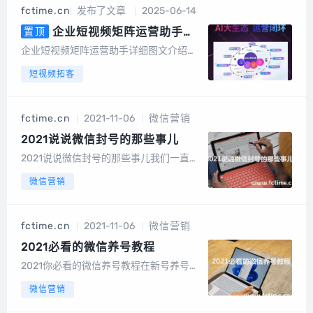
机号中有绑定或者开通微信的号码筛选出
fctime.cn
发布了文章
2025-06-14
来，高速筛选、精准无痕，有效降低运营
成本节...
企业短视频矩阵运营助手详
置顶
细图文介绍，AI数字人，AI文案，
企业短视频矩阵运营助手详细图文介绍算
AI视频
力消耗：以积分形式消耗系统成本折算成
短视频拓客
积分，1元100积分以数字人克隆为例短视
频矩阵整体功能截图手机版截图电脑端后
台截图数据大屏矩阵授权短视频矩阵，任
fctime.cn
2021-11-06
微信营销
务管理图文矩阵管理UGC裂变码多模式视
频...
2021说说微信封号的那些事儿
2021说说微信封号的那些事儿我们一直有
个猜测，还没经过证实，就是如果一个号
微信营销
有足够高的活跃度，那么系统的判断规则
也会像老号那样相应的放松，因为日常操
作过程中我们需要不断作营销，所以在日
fctime.cn
2021-11-06
微信营销
常操作过程中，我们也可持续的养号，保
证加...
2021必看的微信养号教程
2021你必看的微信养号教程在新号养号的
前21天，不要做任何营销操作，仅养号，
微信营销
每天互动多聊天多看朋友圈， 想想你平时
怎么用微信的，尽量模拟一个真人进行操