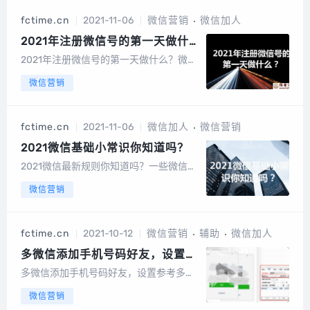
作。（1） 绑定银行卡，如果有条件，多
fctime.cn
2021-11-06
微信营销
微信加人
开几个银行卡...
2021年注册微信号的第一天做什
么？
2021年注册微信号的第一天做什么？微信
营销最重要的就是养号，尤其新号，腾讯
微信营销
有很多规则，尤其这些规则都是不透明
的，导致微信营销的人都是摸着石头过
河，往往一不留神越过红线，耗费了巨大
fctime.cn
2021-11-06
微信加人
微信营销
的人力物力，下面就给大家分享一下最干
货的微信...
2021微信基础小常识你知道吗？
2021微信最新规则你知道吗？一些微信营
销的小常识你要知道：（1） 通信录导
微信营销
入：根据微信号综合评分，24 小时只能加
15-25 位好友。即使超出了25&nb...
fctime.cn
2021-10-12
微信营销
辅助
微信加人
多微信添加手机号码好友，设置参
考
多微信添加手机号码好友，设置参考多微
信号轮换，添加手机号码，QQ号，微信
微信营销
号，批量导入，自动轮换加人由于是软件