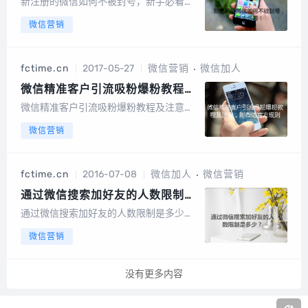
新注册的微信如何不被封号，新手必看！
随着微信商业的不断发展，大家有几个微
微信营销
信号已经很正常了，工作号和私人号分
开，为了更好的服务客户，需要多申请几
个微信号，那么新注册的微信号如何才防
fctime.cn
2017-05-27
微信营销
微信加人
止被封呢？尤其是有商...
微信精准客户引流吸粉爆粉教程及
注意，附微信官方规则
微信精准客户引流吸粉爆粉教程及注意，
附微信官方规则精准采集原理是手机号导
微信营销
入手机，其他APP识别新号，提示加好友
信息。 对于营销来说微信、QQ、支付
宝、陌陌等平台都可以使用，...
fctime.cn
2016-07-08
微信加人
微信营销
通过微信搜索加好友的人数限制是
多少？
通过微信搜索加好友的人数限制是多少？
1、 在过去，我们一次可以查找20-30个
微信营销
微信号来添加好友，新版规则，最多6-15
次就会出到系统繁忙，有一些老的号码可
以搜索多一点，新号码基本很难快速的通
没有更多内容
过已有的号码进行好友快速添加2、一...