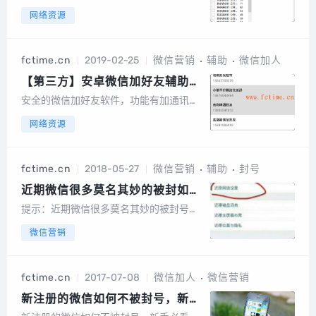
归原作者所有，所有安全性问题原软件负
网络资源
责，本站只是提供整理；2、微商类软件
变化太快，本站不保证测试当前版本发布
后一直可以使用，请自行测试；3、下载
fctime.cn
2019-02-25
微信营销
辅助
微信加人
地址可联系技术客服推荐；【软件介绍】
【软件...
【第三方】安卓微信加好友辅助软
件，安全模拟手动添加好友和群好
安全的微信加好友软件，功能有加通讯录
友
好友、自定义加好友、加群好友、朋友圈
网络资源
点赞等，是你的得力助手【温馨提示】1、
软件来自网络，所有版权归原作者所有，
所有安全性问题原软件负责，本站只是提
fctime.cn
2018-05-27
微信营销
辅助
封号
供整理；2、微商类软件变化太快，本站
不保证...
近期微信很多莫名其妙的被封如何
操作？
提示：近期微信很多莫名其妙的被封号如
何操作？由于近期许多人用官方微信操作
微信营销
都经常莫名其妙的被封，所以，我们尽量
按照这个小技巧操作一遍：1、被封过的
号，先切换4G网络，如果之前用4G网
fctime.cn
2017-07-08
微信加人
微信营销
络，就开关一下飞行模式；2、用无线网
络的，重...
新注册的微信如何不被封号，新手
必看！