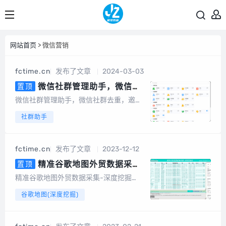
网站首页
> 微信营销
fctime.cn
发布了文章
2024-03-03
微信社群管理助手，微信社
置顶
群去重，含社群引流、社群运营、
微信社群管理助手，微信社群去重，邀请
社群裂变、积分营销、群发转发、
统计，社群管理机器人基于微信电脑客户
社群助手
自动回复、清理僵尸粉等等智能功
端开发的群管辅助软件，为团队及企业提
能
供智能营销及客户管理服务。会员说明1、
不限群，不限微信号，同一台设备无限多
fctime.cn
发布了文章
2023-12-12
开。2、另外，也有企微版必销客，企销
客可以...
精准谷歌地图外贸数据采集-
置顶
深度挖掘（电脑版）
精准谷歌地图外贸数据采集-深度挖掘
（电脑版）专为做外贸的朋友开发的一款
谷歌地图(深度挖掘)
基于谷歌地图数据采集的软件，可以采集
任意国家、任意地区的公司地址、电话号
码、邮件地址等数据。可以批量输入关键