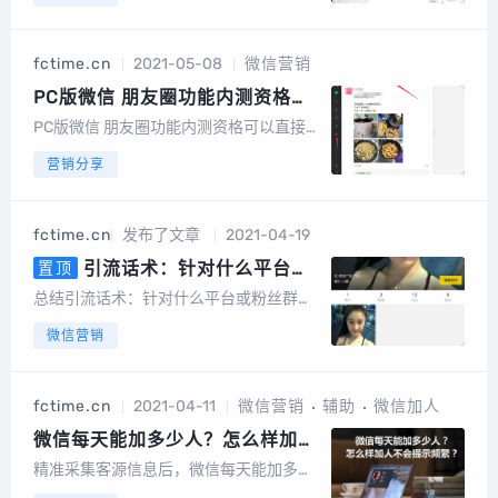
哨，能做好基本功能，能真正体现它的价
值，工具的目的是便捷，高效！新一代高
效率工具 让您的工作更简单一款支持微信
fctime.cn
2021-05-08
微信营销
同时登录多个账号，高频词话术编辑分
类，一...
PC版微信 朋友圈功能内测资格你
更新了吗？
PC版微信 朋友圈功能内测资格可以直接
登录，界面如图单功能版补丁包(程序版
营销分享
（5.3号更新）下载地址：https://wwi.lan
zous.com/ijxnyorisuh本程序包含如下功
能：1、免申请内测，直接登录PC微_...
fctime.cn
发布了文章
2021-04-19
引流话术：针对什么平台或
置顶
粉丝群体合理运用引流话术更容易
总结引流话术：针对什么平台或粉丝群体
通过！
合理运用引流话术更容易引到流量，通过
微信营销
率更高！不断更新，也希望有好的方法评
论区反馈，我们收到后统一整理！ 引流话
术在脚本引流里用的比较多，...
fctime.cn
2021-04-11
微信营销
辅助
微信加人
微信每天能加多少人？怎么样加人
不会提示频繁？
精准采集客源信息后，微信每天能加多少
人？怎么样加人不会提示频繁？用户需要