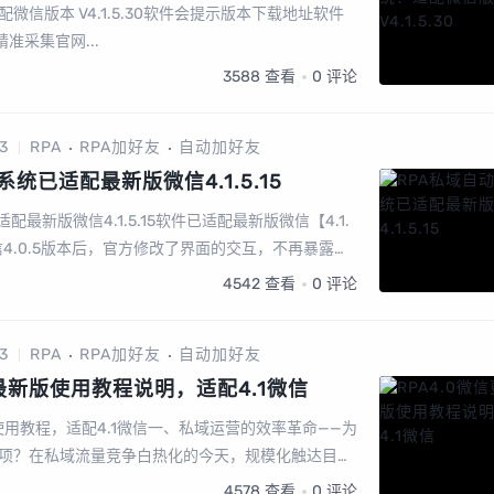
配微信版本 V4.1.5.30软件会提示版本下载地址软件
精准采集官网...
3588
查看
0
评论
3
RPA
RPA加好友
自动加好友
统已适配最新版微信4.1.5.15
配最新版微信4.1.5.15软件已适配最新版微信【4.1.
6】!微信4.0.5版本后，官方修改了界面的交互，不再暴露界
。当启动阅读工具“讲述人&...
4542
查看
0
评论
3
RPA
RPA加好友
自动加好友
新最新版使用教程说明，适配4.1微信
版使用教程，适配4.1微信一、私域运营的效率革命——为
项？在私域流量竞争白热化的今天，规模化触达目标
节。但传统人工加粉模式始终受三大限制：产能天花
4578
查看
0
评论