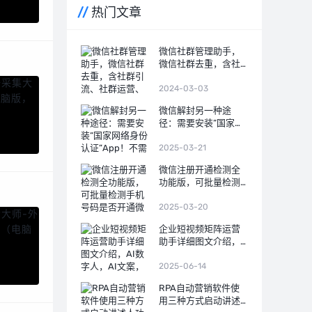
热门文章
微信社群管理助手，
微信社群去重，含社
群引流、社群运营、
社群裂变、积分营
2024-03-03
销、群发转发、自动
微信解封另一种途
回复、清理僵尸粉等
径：需要安装“国家网
等智能功能
络身份认证”APP！不
需要朋友发送验证信
2025-03-21
息！
微信注册开通检测全
功能版，可批量检测
手机号码是否开通微
信，国内号码筛选，
2025-03-20
港澳台号码筛选，国
企业短视频矩阵运营
外号码，微信号QQ号
助手详细图文介绍，
等多种号码格式
AI数字人，AI文案，
AI视频
2025-06-14
RPA自动营销软件使
用三种方式启动讲述