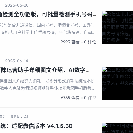
2025-03-20
通检测全功能版，可批量检测手机号码
内号码筛选，港澳台号码筛选，国外号
号码是否开通微信，国内号码，港澳台号码，国外号
等多种号码格式
号码格式用户批量上传手机号码，平台将快速、自动、
者开通微信的号码筛选出来，高速筛选、精准无痕，
9993
查看
0
评论
2025-06-14
阵运营助手详细图文介绍，AI数字
频
详细图文介绍算力消耗：以积分形式消耗系统成本折
分以数字人克隆为例短视频矩阵整体功能截图手机版截图
矩阵授权短视频矩阵，任务管理图文矩阵管理UGC裂
6765
查看
0
评论
02
RPA
AI
统：适配微信版本 V4.1.5.30