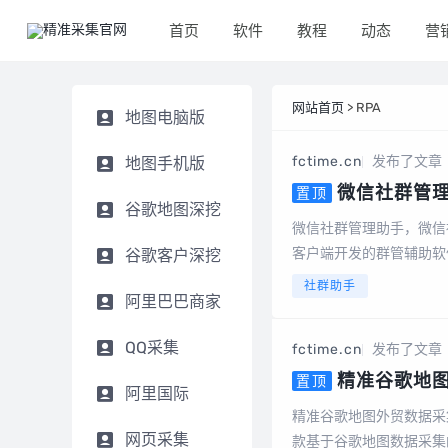
首页
软件
教程
动态
营
网站首页
> RPA
地图电脑版
fctime.cn
发布了文章
地图手机版
微信社群管
置顶
谷歌地图深挖
社群运营、社群裂
微信社群管理助手，微信
清理僵尸粉等等智
客户端开发的群管辅助软
谷歌客户深挖
员说明1、不限群，不限
社群助手
阿里巴巴商家
必销客，企销客可以...
QQ采集
fctime.cn
发布了文章
精准谷歌地
置顶
阿里国际
精准谷歌地图外贸数据采
网页采集
款基于谷歌地图数据采集