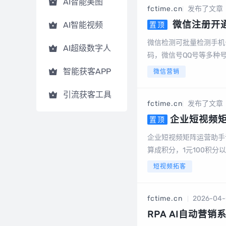
AI智能美图
fctime.cn
发布了文章
微信注册开
AI智能视频
置顶
是否开通微信，国
微信检测可批量检测手机
AI超级数字人
码，微信号QQ号
码，微信号QQ号等多种
批量将手机号中有绑定或
智能获客APP
微信营销
有效降低运营成本节...
引流获客工具
fctime.cn
发布了文章
企业短视频矩
置顶
人，AI文案，AI视
企业短视频矩阵运营助手
算成积分，1元100积
电脑端后台截图数据大屏
短视频拓客
变码多模式视频...
fctime.cn
2026-04-
RPA AI自动营销系