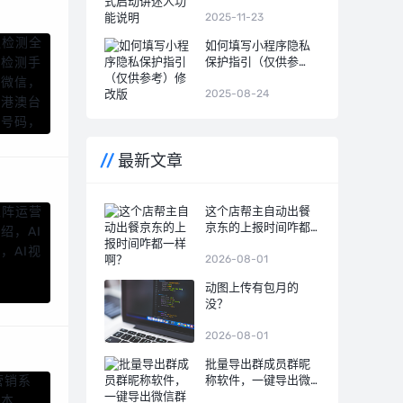
人功能说明
2025-11-23
如何填写小程序隐私
保护指引（仅供参
考）修改版
2025-08-24
最新文章
这个店帮主自动出餐
京东的上报时间咋都
一样啊？
2026-08-01
动图上传有包月的
没？
2026-08-01
批量导出群成员群昵
称软件，一键导出微
信群成员名单