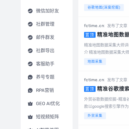
电话号码、邮件地址等数
谷歌地图(深度挖掘)
微信加好友
导出、数据去重等，更...
社群管理
fctime.cn
发布了文章
精准地图数
置顶
邮件群发
版）
精准地图数据采集大师详
社群导出
介 精准地图数据采集大
德地图、搜狗地图、腾讯地
地图采集
客服助手
养号专题
fctime.cn
发布了文章
精准谷歌搜
置顶
RPA营销
外贸谷歌数据挖掘-精准
GEO AI优化
款以google搜索引擎
站、标题、描述、邮件地址、手机
外贸采集
短视频矩阵