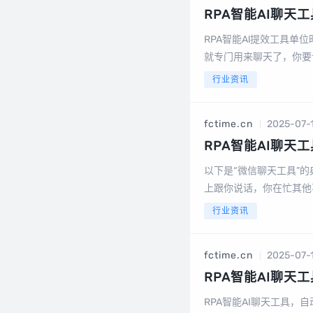
RPA智能AI聊
自动聊天＆聊天内
RPA智能Al提效工具
就专门用来聊天了，你要
配套云电脑或者vps使
行业资讯
信，群聊，RP...
fctime.cn
2025-07-
RPA智能AI聊
工具，应用分析
以下是“微信聊天工具”的
上跟你说话，你在忙其他
给出回复建议如果遇到不知
行业资讯
fctime.cn
2025-07-
RPA智能AI聊
景（微信自动聊天
RPA智能AI聊天工具