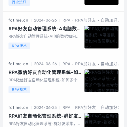
行业资讯
间、名称、手机号等，高效稳定，大幅提
升行业影响力，助力企业快速变现精准获
客通过文档一键将手机号导入到营销软件
fctime.cn
2024-06-26
RPA
RPA加好友
自动加好友
列表，多账号自动切换加好友，构建流量
池。...
RPA好友自动管理系统-A电脑数据
如何备份到B电脑？
RPA好友自动管理系统-A电脑数据如何备
份到B电脑？鼠标右键，找到系统安装目
RPA技术
录...
fctime.cn
2024-06-26
RPA
RPA加好友
自动加好友
RPA微信好友自动化管理系统-如
何多个微信账号分别独立添加不同
RPA微信好友自动化管理系统-如何多个微
数据？
信账号分别独立添加不同数据？打开软件
RPA技术
数据模版：在数据后，添加任务微信昵
称...
fctime.cn
2024-06-25
RPA
RPA加好友
自动加好友
RPA好友自动化管理系统-群好友
采集，自动添加，频繁停止更新
RPA好友自动化管理系统-群好友采集，自