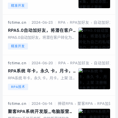
动添加，频繁停止更新...
精准开发
fctime.cn
2024-06-23
RPA
RPA加好友
自动加好友
RPA5.0自动加好友，将潜在客户
转化为自己的私域用户，机器人自
RPA5.0自动加好友，将潜在客户转化为自
动化流程
己的私域用户，机器人自动化流程全自动
精准开发
新客户开发加好友全自动客户备份全自动
客户跟进群发群成员采集加好友智能自动
回复...
fctime.cn
2024-06-20
RPA
RPA加好友
自动加好友
RPA系统 年卡，永久 卡，月卡，
上架 注册帐号免费测试三天，先
RPA系统 年卡，永久 卡，月卡，上架 注
下载体验再购买
册帐号免费测试三天，先下载体验再购买
RPA技术
PC端智能自动化，100%模拟人工独家检
测帐号权重功能独家根据权重智能分配任
务独家支持通讯录备份支持最新版本微信
fctime.cn
2024-06-14
神硕RPA
聚客RPA
RPA加好友
支持五个账号同时在线支持表格数据一...
聚客RPA系统开发版_电脑版营销
软件_聚客RPA系统开发版官网