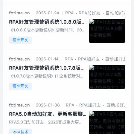
fctime.cn
2025-01-24
RPA
RPA加好友
自动加好友
RPA好友管理营销系统1.0.8.0版
本更新说明
《1.0.8.0版本更新说明》更新时间：202
5-01-23(1 系统打招呼文本输入插入表情
精准开发
符号优化为在鼠标选择指定位置插入。(2
添加对加好友时“对方账号违反了《微信个
人账号使用规范》无法添加朋友，可引导
fctime.cn
2025-01-14
RPA
RPA加好友
自动加好友
对方查看微信团队消...
RPA好友管理营销系统1.0.7.8版本
更新说明：【全自动备份客户】新
《1.0.7.8版本更新说明》(1 全系统针对
增【查看拉黑删除情况】页面，可
【截切版】操作进行优化，解决某些场景
精准开发
导出将您 拉黑和删除的联系人
下截切版失效导致某些功能不可用问题。
(2 【全自动备份客户】新增【查看拉黑删
除情况】页面，可导出将您拉黑和删除的
fctime.cn
2025-01-08
RPA
RPA加好友
自动加好友
联系人。(3 【营销助手】文本...
RPA5.0自动加好友，更新客服聊
天助手，新增【营销助手功能】，
RPA5.0自动加好友，2025完成重大更
话术分类管理，支持图文，文件，
新，新增【营销助手功能】，话术分类管
RPA技术
视频，话术导出导入无限制