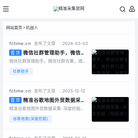
网站首页
> 机器人
fctime.cn
发布了文章
2024-03-03
微信社群管理助手，微信社
置顶
群去重，含社群引流、社群运营、
微信社群管理助手，微信社群去重，邀请
社群裂变、积分营销、群发转发、
统计，社群管理机器人基于微信电脑客户
社群助手
自动回复、清理僵尸粉等等智能功
端开发的群管辅助软件，为团队及企业提
能
供智能营销及客户管理服务。会员说明1、
不限群，不限微信号，同一台设备无限多
fctime.cn
发布了文章
2023-12-12
开。2、另外，也有企微版必销客，企销
客可以...
精准谷歌地图外贸数据采集-
置顶
深度挖掘（电脑版）
精准谷歌地图外贸数据采集-深度挖掘
（电脑版）专为做外贸的朋友开发的一款
谷歌地图(深度挖掘)
基于谷歌地图数据采集的软件，可以采集
任意国家、任意地区的公司地址、电话号
码、邮件地址等数据。可以批量输入关键