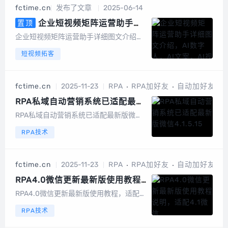
机号中有绑定或者开通微信的号码筛选出
fctime.cn
发布了文章
2025-06-14
来，高速筛选、精准无痕，有效降低运营
成本节...
企业短视频矩阵运营助手详
置顶
细图文介绍，AI数字人，AI文案，
企业短视频矩阵运营助手详细图文介绍算
AI视频
力消耗：以积分形式消耗系统成本折算成
短视频拓客
积分，1元100积分以数字人克隆为例短视
频矩阵整体功能截图手机版截图电脑端后
台截图数据大屏矩阵授权短视频矩阵，任
fctime.cn
2025-11-23
RPA
RPA加好友
自动加好友
务管理图文矩阵管理UGC裂变码多模式视
频...
RPA私域自动营销系统已适配最新
版微信4.1.5.15
RPA私域自动营销系统已适配最新版微信
4.1.5.15软件已适配最新版微信【4.1.5.1
RPA技术
5】及【4.1.5.16】!微信4.0.5版本后，官
方修改了界面的交互，不再暴露界面信
息，导致RPA功能失效。当启动阅读工具
fctime.cn
2025-11-23
RPA
RPA加好友
自动加好友
“讲述人&...
RPA4.0微信更新最新版使用教程
说明，适配4.1微信
RPA4.0微信更新最新版使用教程，适配4.
1微信一、私域运营的效率革命——为什么
RPA技术
自动化加好友是必选项？在私域流量竞争
白热化的今天，规模化触达目标客户是企