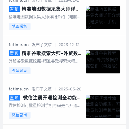
fctime.cn
发布了文章
2023-02-21
词采集、一键采集邮箱、一键导出、数据
去重等，更...
精准地图数据采集大师详细
置顶
介绍（电脑版，手机版）
精准地图数据采集大师详细介绍（电脑
版，手机版）精准地图数据采集大师简介
地图采集
精准地图数据采集大师安卓手机版是一款
专业采集百度地图、360地图、高德地
图、搜狗地图、腾讯地图、图吧...
fctime.cn
发布了文章
2023-12-12
精准谷歌搜索大师-外贸数据
置顶
挖掘营销（电脑版）
外贸谷歌数据挖掘-精准谷歌搜索大师
（电脑版）软件介绍谷歌搜索大师是一款
外贸采集
以google搜索引擎作为基础进行智能数据
挖掘的软件，采集的数据包括网站、标
题、描述、邮件地址、手机或电话号码、f
fctime.cn
发布了文章
2025-03-20
acebook、linkin、twitt...
微信注册开通检测全功能
置顶
版，可批量检测手机号码是否开通
微信检测可批量检测手机号码是否开通微
微信，国内号码筛选，港澳台号码
信，国内号码，港澳台号码，国外号码，
微信营销
筛选，国外号码，微信号QQ号等
微信号QQ号等多种号码格式用户批量上传
多种号码格式
手机号码，平台将快速、自动、批量将手