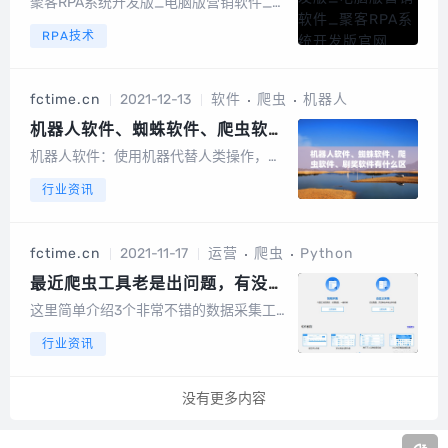
聚客RPA系统开发版_电脑版营销软件_聚
客RPA系统开发版官网PC端智能自动化，
RPA技术
100%模拟人工独家功能:独家检测帐号权
重功能独家根据权重智能分配任务独家支
持通讯录备份独家支持频繁自动暂停，自
fctime.cn
2021-12-13
软件
爬虫
机器人
动休息1-2天，其余号正常运行独...
机器人软件、蜘蛛软件、爬虫软
件、刷奖软件有什么区别？
机器人软件：使用机器代替人类操作，从
而简化一些烦琐的人工操作，比如 12306
行业资讯
购票软件，就属于机器人软件爬虫工具。
蜘蛛软件（spider）：蜘蛛，也就是搜索
引擎爬虫工具。也就是模拟百度等搜索软
fctime.cn
2021-11-17
运营
爬虫
Python
件，爬取内容，然后抓取保存到本地...
最近爬虫工具老是出问题，有没有
其他采数据的工具？
这里简单介绍3个非常不错的数据采集工
具数据采集器，分别是精准采集 、精准采
行业资讯
集 和精准采集 ，对于大多数网页数据来
说，这3个软件都可以轻松采集，并且不
需编写一行代码，操作简单，容易学习，
没有更多内容
感兴趣的朋友可以尝试一下：01精准...