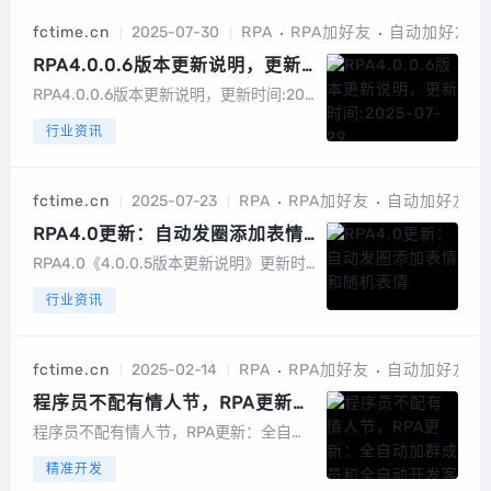
业增长的关键环节。但传统人工加粉模式
fctime.cn
2025-07-30
RPA
RPA加好友
自动加好友
始终受三大限制：产能天花板：单人单...
RPA4.0.0.6版本更新说明，更新
时间:2025-07-29
RPA4.0.0.6版本更新说明，更新时间:202
5-07-29修复智能通过好友无法通过联系
行业资讯
人超过5000的场景软件功能截图登录账
号检测活跃度软件下载：>> 欢迎使用RPA
全自动客户开发系统，RPA软件...
fctime.cn
2025-07-23
RPA
RPA加好友
自动加好友
RPA4.0更新：自动发圈添加表情
和随机表情
RPA4.0《4.0.0.5版本更新说明》更新时
间:2025-07-23(1 修复清理联系人报错。
行业资讯
(2 发圈添加表情和随机表情。3 优化加载
微信时每次针对质量不佳的微信进行分
析。(4 修复微信团队验证问题。软件下载
fctime.cn
2025-02-14
RPA
RPA加好友
自动加好友
（免费3天...
程序员不配有情人节，RPA更新：
全自动加群成员和全自动开发客户
程序员不配有情人节，RPA更新：全自动
下智能打招呼
加群成员和全自动开发客户下智能打招
精准开发
呼...