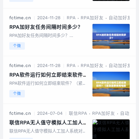
理，支持图文，文件，视频，话术导出导
入无限制(1）新增【营销助手功能】针对
【2025年1月15】号之前注册并购买的用
fctime.cn
2024-11-28
RPA
RPA加好友
自动加好友
户可免费使用营销助手功可自定义...
RPA加好友任务间隔时间多少？
RPA加好友任务间隔时间多少？...
个微
fctime.cn
2024-11-28
RPA
RPA加好友
自动加好友
RPA软件运行如何立即结束软件？
（紧急需要使用电脑）
RPA软件运行如何立即结束软件？（紧急
需要使用电脑）...
个微
fctime.cn
2024-07-04
联信RPA
RPA加好友
自动加好
联信RPA无人值守模拟人工加人系
统
联信RPA无人值守模拟人工加人系统对方
通过好友后自动自动打招呼，自动备注时