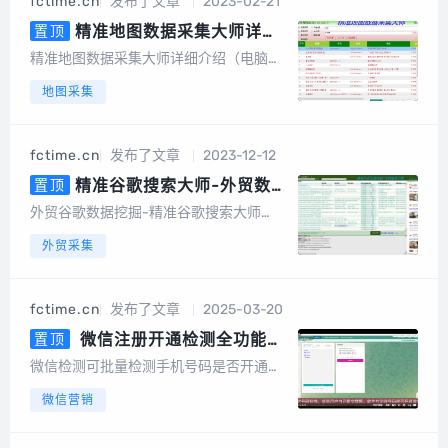
fctime.cn
发布了文章
2023-02-21
词采集、一键采集邮箱、一键导出、数据
去重等，更...
精准地图数据采集大师详细
置顶
介绍（电脑版，手机版）
精准地图数据采集大师详细介绍（电脑
版，手机版）精准地图数据采集大师简介
地图采集
精准地图数据采集大师安卓手机版是一款
专业采集百度地图、360地图、高德地
图、搜狗地图、腾讯地图、图吧...
fctime.cn
发布了文章
2023-12-12
精准谷歌搜索大师-外贸数据
置顶
挖掘营销（电脑版）
外贸谷歌数据挖掘-精准谷歌搜索大师
（电脑版）软件介绍谷歌搜索大师是一款
外贸采集
以google搜索引擎作为基础进行智能数据
挖掘的软件，采集的数据包括网站、标
题、描述、邮件地址、手机或电话号码、f
fctime.cn
发布了文章
2025-03-20
acebook、linkin、twitt...
微信注册开通检测全功能
置顶
版，可批量检测手机号码是否开通
微信检测可批量检测手机号码是否开通微
微信，国内号码筛选，港澳台号码
信，国内号码，港澳台号码，国外号码，
微信营销
筛选，国外号码，微信号QQ号等
微信号QQ号等多种号码格式用户批量上传
多种号码格式
手机号码，平台将快速、自动、批量将手