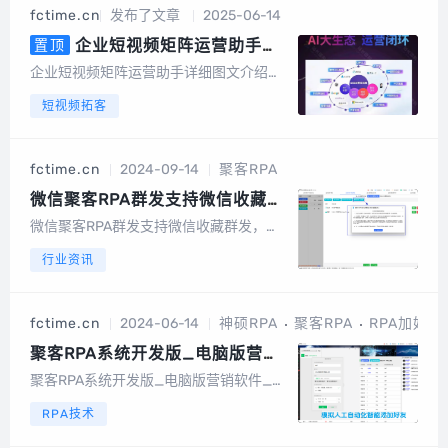
机号中有绑定或者开通微信的号码筛选出
fctime.cn
发布了文章
2025-06-14
来，高速筛选、精准无痕，有效降低运营
成本节...
企业短视频矩阵运营助手详
置顶
细图文介绍，AI数字人，AI文案，
企业短视频矩阵运营助手详细图文介绍算
AI视频
力消耗：以积分形式消耗系统成本折算成
短视频拓客
积分，1元100积分以数字人克隆为例短视
频矩阵整体功能截图手机版截图电脑端后
台截图数据大屏矩阵授权短视频矩阵，任
fctime.cn
2024-09-14
聚客RPA
务管理图文矩阵管理UGC裂变码多模式视
频...
微信聚客RPA群发支持微信收藏群
发，支持带好友昵称
微信聚客RPA群发支持微信收藏群发，支
持带好友昵称...
行业资讯
fctime.cn
2024-06-14
神硕RPA
聚客RPA
RPA加好友
聚客RPA系统开发版_电脑版营销
软件_聚客RPA系统开发版官网
聚客RPA系统开发版_电脑版营销软件_聚
客RPA系统开发版官网PC端智能自动化，
RPA技术
100%模拟人工独家功能:独家检测帐号权
重功能独家根据权重智能分配任务独家支