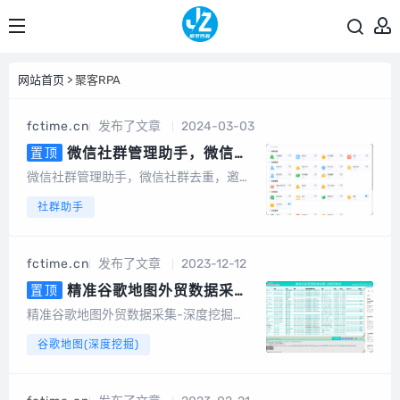
网站首页
> 聚客RPA
fctime.cn
发布了文章
2024-03-03
微信社群管理助手，微信社
置顶
群去重，含社群引流、社群运营、
微信社群管理助手，微信社群去重，邀请
社群裂变、积分营销、群发转发、
统计，社群管理机器人基于微信电脑客户
社群助手
自动回复、清理僵尸粉等等智能功
端开发的群管辅助软件，为团队及企业提
能
供智能营销及客户管理服务。会员说明1、
不限群，不限微信号，同一台设备无限多
fctime.cn
发布了文章
2023-12-12
开。2、另外，也有企微版必销客，企销
客可以...
精准谷歌地图外贸数据采集-
置顶
深度挖掘（电脑版）
精准谷歌地图外贸数据采集-深度挖掘
（电脑版）专为做外贸的朋友开发的一款
谷歌地图(深度挖掘)
基于谷歌地图数据采集的软件，可以采集
任意国家、任意地区的公司地址、电话号
码、邮件地址等数据。可以批量输入关键