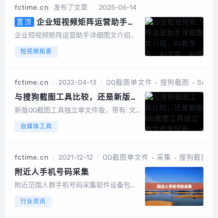
机号中有绑定或者开通微信的号码筛选出
fctime.cn
发布了文章
2025-06-14
来，高速筛选、精准无痕，有效降低运营
成本节...
企业短视频矩阵运营助手详
置顶
细图文介绍，AI数字人，AI文案，
企业短视频矩阵运营助手详细图文介绍算
AI视频
力消耗：以积分形式消耗系统成本折算成
短视频拓客
积分，1元100积分以数字人克隆为例短视
频矩阵整体功能截图手机版截图电脑端后
台截图数据大屏矩阵授权短视频矩阵，任
fctime.cn
2022-04-13
QQ截图单文件
搜狗截图
Scree
务管理图文矩阵管理UGC裂变码多模式视
频...
与搜狗截图工具比较，还是新版
QQ截图工具独立单文件版好用
新版QQ截图工具独立单文件版，带有: 文
字识别功能，钉在桌面上功能等由于电脑
自媒体工具
系统原因，QQ一直登陆中，无法登陆，并
不是账号问题，也不是电脑网络问题，折
腾了几天都无法使用QQ。但是无奈QQ的
fctime.cn
2021-12-12
QQ截图单文件
采集
搜狗截图
截图工具简直好用到爆。QQ截图工具序...
附近人手机号码采集
附近范围人群手机号码采集软件设备包含
一个硬件盒子和软件app，它可以采集到
行业资讯
附近范围500米到2公里内陌生人群正常开
机的手机号码，对于采集获取来的附近人