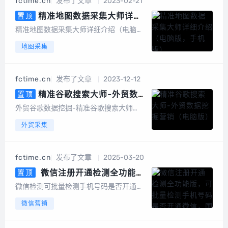
fctime.cn
发布了文章
2023-02-21
词采集、一键采集邮箱、一键导出、数据
去重等，更...
精准地图数据采集大师详细
置顶
介绍（电脑版，手机版）
精准地图数据采集大师详细介绍（电脑
版，手机版）精准地图数据采集大师简介
地图采集
精准地图数据采集大师安卓手机版是一款
专业采集百度地图、360地图、高德地
图、搜狗地图、腾讯地图、图吧...
fctime.cn
发布了文章
2023-12-12
精准谷歌搜索大师-外贸数据
置顶
挖掘营销（电脑版）
外贸谷歌数据挖掘-精准谷歌搜索大师
（电脑版）软件介绍谷歌搜索大师是一款
外贸采集
以google搜索引擎作为基础进行智能数据
挖掘的软件，采集的数据包括网站、标
题、描述、邮件地址、手机或电话号码、f
fctime.cn
发布了文章
2025-03-20
acebook、linkin、twitt...
微信注册开通检测全功能
置顶
版，可批量检测手机号码是否开通
微信检测可批量检测手机号码是否开通微
微信，国内号码筛选，港澳台号码
信，国内号码，港澳台号码，国外号码，
微信营销
筛选，国外号码，微信号QQ号等
微信号QQ号等多种号码格式用户批量上传
多种号码格式
手机号码，平台将快速、自动、批量将手