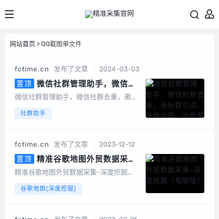
网站首页
> QQ截图单文件
fctime.cn
发布了文章
2024-03-03
微信社群管理助手，微信社
置顶
群去重，含社群引流、社群运营、
微信社群管理助手，微信社群去重，邀请
社群裂变、积分营销、群发转发、
统计，社群管理机器人基于微信电脑客户
社群助手
自动回复、清理僵尸粉等等智能功
端开发的群管辅助软件，为团队及企业提
能
供智能营销及客户管理服务。会员说明1、
不限群，不限微信号，同一台设备无限多
fctime.cn
发布了文章
2023-12-12
开。2、另外，也有企微版必销客，企销
客可以...
精准谷歌地图外贸数据采集-
置顶
深度挖掘（电脑版）
精准谷歌地图外贸数据采集-深度挖掘
（电脑版）专为做外贸的朋友开发的一款
谷歌地图(深度挖掘)
基于谷歌地图数据采集的软件，可以采集
任意国家、任意地区的公司地址、电话号
码、邮件地址等数据。可以批量输入关键